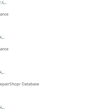
せん。
nance
T
ん。
nance
T
ん。
RepairShopr Database
T
ん。