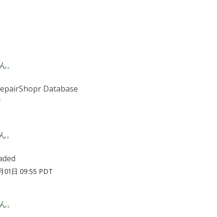
ん。
RepairShopr Database
T
ん。
aded
01日 09:55 PDT
ん。