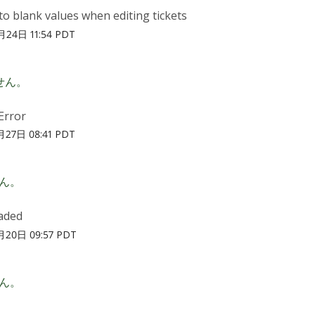
to blank values when editing tickets
24日 11:54 PDT
せん。
Error
27日 08:41 PDT
ん。
aded
20日 09:57 PDT
ん。