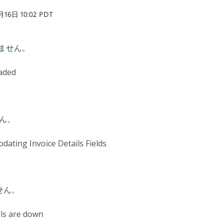
16日 10:02 PDT
ません。
aded
ん。
dating Invoice Details Fields
せん。
ls are down