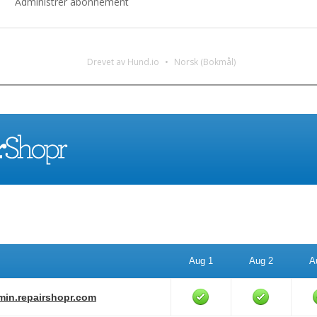
Administrer abonnement
Drevet av Hund.io
Norsk (Bokmål)